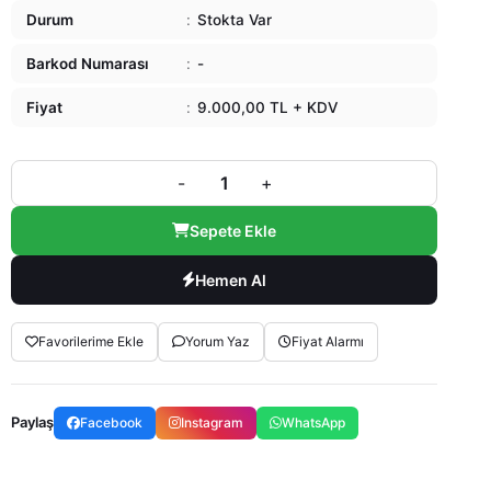
Durum
:
Stokta Var
Barkod Numarası
:
-
Fiyat
:
9.000,00 TL + KDV
-
+
Sepete Ekle
Hemen Al
Favorilerime Ekle
Yorum Yaz
Fiyat Alarmı
Paylaş
Facebook
Instagram
WhatsApp