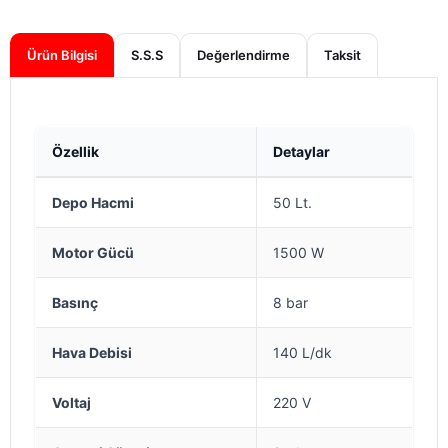
Ürün Bilgisi
S.S.S
Değerlendirme
Özellik
Detaylar
Depo Hacmi
50 Lt.
Motor Gücü
1500 W
Basınç
8 bar
Hava Debisi
140 L/dk
Voltaj
220 V