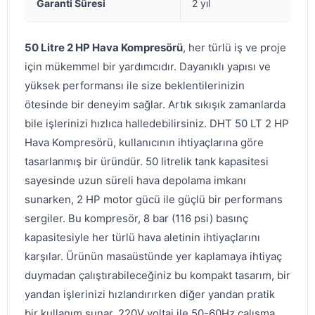
Garanti Süresi
2 yıl
50 Litre 2 HP Hava Kompresörü
, her türlü iş ve proje
için mükemmel bir yardımcıdır. Dayanıklı yapısı ve
yüksek performansı ile size beklentilerinizin
ötesinde bir deneyim sağlar. Artık sıkışık zamanlarda
bile işlerinizi hızlıca halledebilirsiniz. DHT 50 LT 2 HP
Hava Kompresörü, kullanıcının ihtiyaçlarına göre
tasarlanmış bir üründür. 50 litrelik tank kapasitesi
sayesinde uzun süreli hava depolama imkanı
sunarken, 2 HP motor gücü ile güçlü bir performans
sergiler. Bu kompresör, 8 bar (116 psi) basınç
kapasitesiyle her türlü hava aletinin ihtiyaçlarını
karşılar. Ürünün masaüstünde yer kaplamaya ihtiyaç
duymadan çalıştırabileceğiniz bu kompakt tasarım, bir
yandan işlerinizi hızlandırırken diğer yandan pratik
bir kullanım sunar. 220V voltaj ile 50-60Hz çalışma