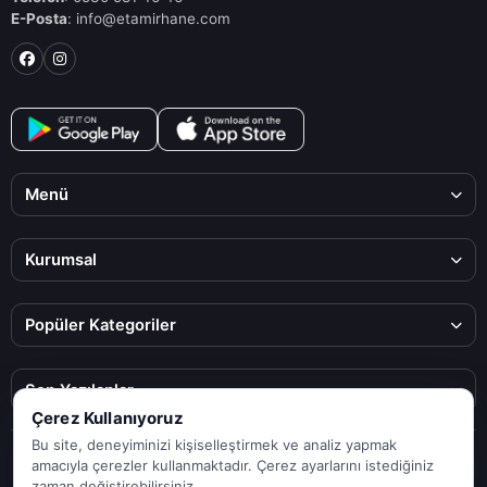
E-Posta
: info@etamirhane.com
Menü
Kurumsal
Popüler Kategoriler
Son Yazılanlar
Çerez Kullanıyoruz
Bu site, deneyiminizi kişiselleştirmek ve analiz yapmak
© 2025 ETamirhane. Tüm hakları saklıdır.
amacıyla çerezler kullanmaktadır. Çerez ayarlarını istediğiniz
zaman değiştirebilirsiniz.