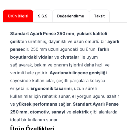
Ürün Bilgisi
S.S.S
Değerlendirme
Standart Ayarlı Pense 250 mm
,
yüksek kaliteli
çelik
ten üretilmiş, dayanıklı ve uzun ömürlü bir
ayarlı
pense
dir. 250 mm uzunluğundaki bu ürün,
farklı
boyutlardaki vidalar
ve
civatalar
ile uyum
sağlayarak, bakım ve onarım işlerini daha hızlı ve
verimli hale getirir.
Ayarlanabilir çene genişliği
sayesinde kullanıcılar, çeşitli parçalara kolayca
erişebilir.
Ergonomik tasarımı
, uzun süreli
kullanımlar için rahatlık sunar, el yorgunluğunu azaltır
ve
yüksek performans
sağlar.
Standart Ayarlı Pense
250 mm
,
otomotiv
,
sanayi
ve
elektrik
gibi alanlarda
ideal bir kullanım sunar.
Ürün Özellikleri