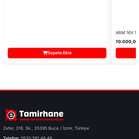
ARM 16V 5
10.000,00
Sepete Ekle
Zafer, 316. Sk., 35395 Buca / İzmir, Türkiye
Telefon
: 0530 581 46 46