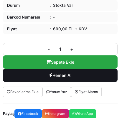
Durum
:
Stokta Var
Barkod Numarası
:
-
Fiyat
:
690,00 TL + KDV
-
+
Sepete Ekle
Hemen Al
Favorilerime Ekle
Yorum Yaz
Fiyat Alarmı
Paylaş
Facebook
Instagram
WhatsApp