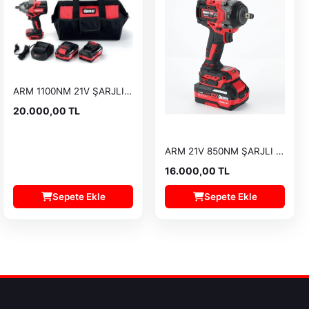
ARM 1100NM 21V ŞARJLI BİJON SÖKME
20.000,00 TL
ARM 21V 850NM ŞARJLI BİJON SÖKME RB-809S
16.000,00 TL
Sepete Ekle
Sepete Ekle