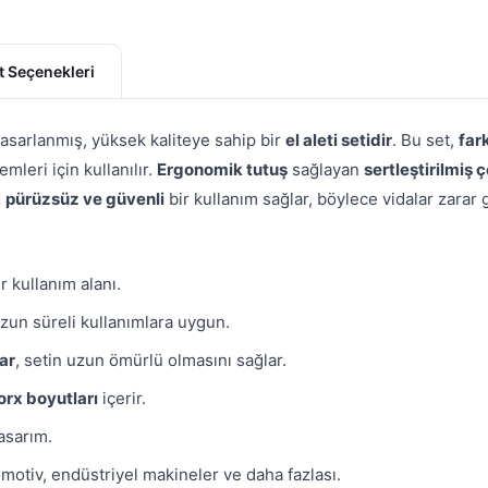
t Seçenekleri
tasarlanmış, yüksek kaliteye sahip bir
el aleti setidir
. Bu set,
far
mleri için kullanılır.
Ergonomik tutuş
sağlayan
sertleştirilmiş ç
,
pürüzsüz ve güvenli
bir kullanım sağlar, böylece vidalar zarar g
r kullanım alanı.
zun süreli kullanımlara uygun.
ar
, setin uzun ömürlü olmasını sağlar.
orx boyutları
içerir.
asarım.
tomotiv, endüstriyel makineler ve daha fazlası.