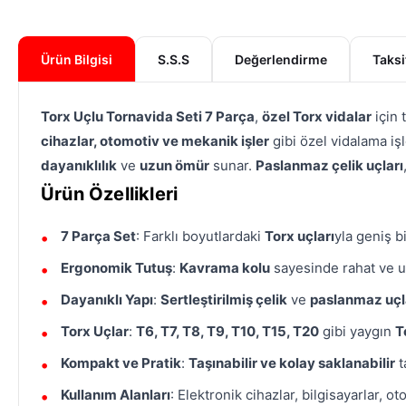
Ürün Bilgisi
S.S.S
Değerlendirme
Taksi
Torx Uçlu Tornavida Seti 7 Parça
,
özel Torx vidalar
için 
cihazlar, otomotiv ve mekanik işler
gibi özel vidalama işle
dayanıklılık
ve
uzun ömür
sunar.
Paslanmaz çelik uçları
Ürün Özellikleri
7 Parça Set
: Farklı boyutlardaki
Torx uçları
yla geniş bi
Ergonomik Tutuş
:
Kavrama kolu
sayesinde rahat ve u
Dayanıklı Yapı
:
Sertleştirilmiş çelik
ve
paslanmaz uçl
Torx Uçlar
:
T6, T7, T8, T9, T10, T15, T20
gibi yaygın
T
Kompakt ve Pratik
:
Taşınabilir ve kolay saklanabilir
t
Kullanım Alanları
: Elektronik cihazlar, bilgisayarlar, o