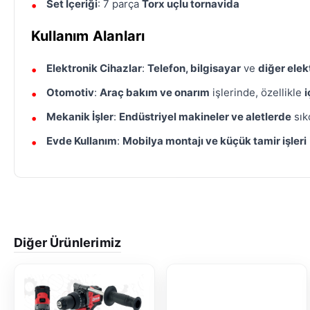
Set İçeriği
: 7 parça
Torx uçlu tornavida
Kullanım Alanları
Elektronik Cihazlar
:
Telefon, bilgisayar
ve
diğer elek
Otomotiv
:
Araç bakım ve onarım
işlerinde, özellikle
i
Mekanik İşler
:
Endüstriyel makineler ve aletlerde
sıkç
Evde Kullanım
:
Mobilya montajı ve küçük tamir işleri
Diğer Ürünlerimiz