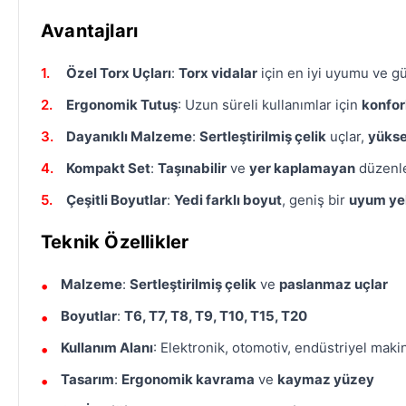
Avantajları
Özel Torx Uçları
:
Torx vidalar
için en iyi uyumu ve gü
Ergonomik Tutuş
: Uzun süreli kullanımlar için
konfor
Dayanıklı Malzeme
:
Sertleştirilmiş çelik
uçlar,
yükse
Kompakt Set
:
Taşınabilir
ve
yer kaplamayan
düzenle
Çeşitli Boyutlar
:
Yedi farklı boyut
, geniş bir
uyum ye
Teknik Özellikler
Malzeme
:
Sertleştirilmiş çelik
ve
paslanmaz uçlar
Boyutlar
:
T6, T7, T8, T9, T10, T15, T20
Kullanım Alanı
: Elektronik, otomotiv, endüstriyel maki
Tasarım
:
Ergonomik kavrama
ve
kaymaz yüzey