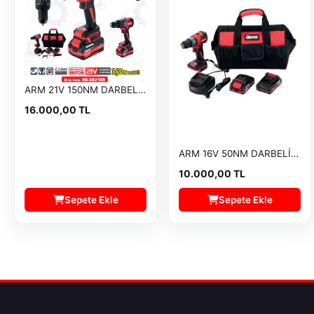
ARM 21V 150NM DARBELİ VİDALAMA RB-DB2109
16.000,00 TL
ARM 16V 50NM DARBELİ VİDALAMA RB-DB2102T
10.000,00 TL
Sepete Ekle
Sepete Ekle