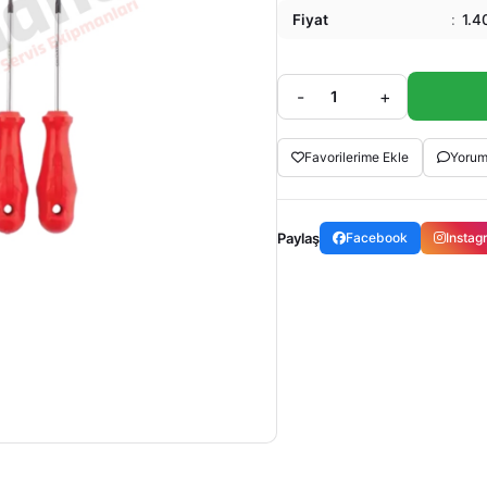
Fiyat
:
1.4
-
+
Favorilerime Ekle
Yorum
Paylaş
Facebook
Insta