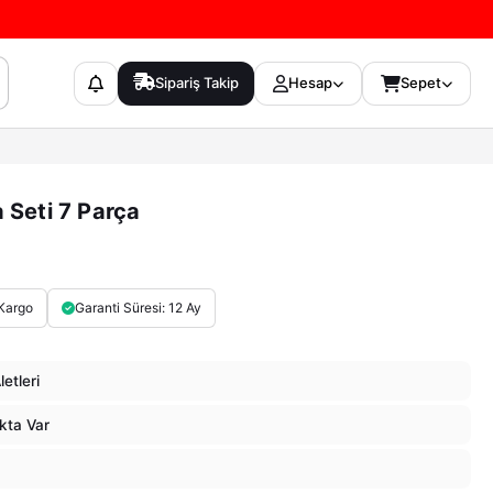
Sipariş Takip
Hesap
Sepet
 Seti 7 Parça
Kargo
Garanti Süresi: 12 Ay
letleri
kta Var