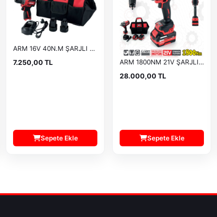
ARM 16V 40N.M ŞARJLI VİDALAMA
7.250,00 TL
ARM 1800NM 21V ŞARJLI BİJON SÖKME RB-818
28.000,00 TL
Sepete Ekle
Sepete Ekle