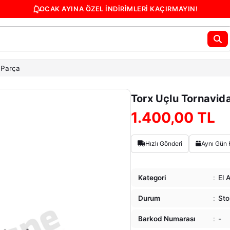
OCAK AYINA ÖZEL İNDİRİMLERİ KAÇIRMAYIN!
 Parça
Torx Uçlu Tornavida
1.400,00 TL
Hızlı Gönderi
Aynı Gün 
Kategori
:
El A
Durum
:
Sto
Barkod Numarası
:
-