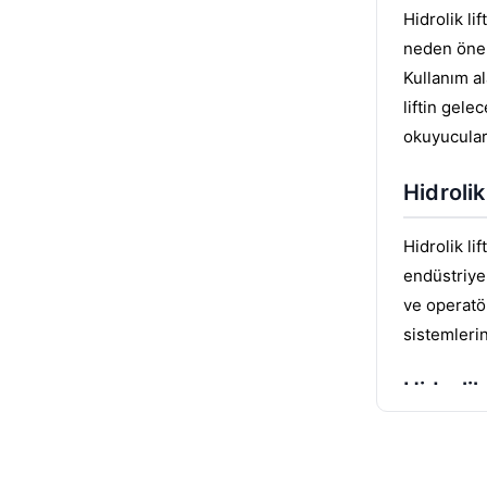
Hidrolik li
neden öneml
Kullanım al
liftin gele
okuyucuları
Hidroli
Hidrolik li
endüstriyel
ve operatö
sistemlerin
Hidrolik
Yüksek t
Güvenli