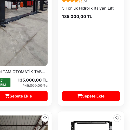
(8)
5 Tonluk Hidrolik İtalyan Lift
185.000,00 TL
4 TON TAM OTOMATİK TABAN ŞASELİ HİDROLİK LİFT
135.000,00 TL
7
IRIM
145.000,00 TL
Sepete Ekle
Sepete Ekle