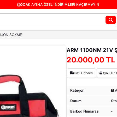
OCAK AYINA ÖZEL İNDİRİMLERİ KAÇIRMAYIN!
BİJON SÖKME
ARM 1100NM 21V 
20.000,00 TL
Hızlı Gönderi
Aynı Gün 
Kategori
:
El A
Durum
:
Sto
Barkod Numarası
:
-