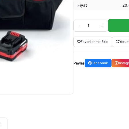
Fiyat
:
20.
-
+
Favorilerime Ekle
Yorum
Paylaş
Facebook
Insta
i