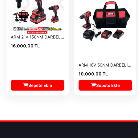
ARM 21V 150NM DARBELİ VİDALAMA RB-DB2109
16.000,00 TL
ARM 16V 50NM DARBELİ VİDALAMA RB-DB2102T
10.000,00 TL
Sepete Ekle
Sepete Ekle