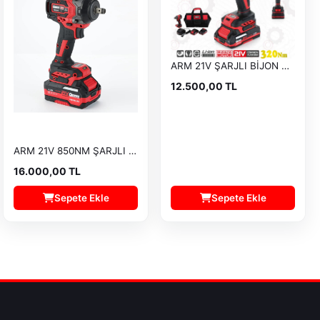
ARM 21V ŞARJLI BİJON SÖKME RB-SD2108-W
12.500,00 TL
ARM 21V 850NM ŞARJLI BİJON SÖKME RB-809S
16.000,00 TL
Sepete Ekle
Sepete Ekle