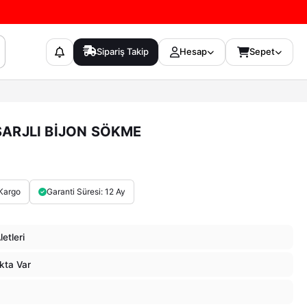
Sipariş Takip
Hesap
Sepet
ŞARJLI BİJON SÖKME
Kargo
Garanti Süresi: 12 Ay
letleri
kta Var