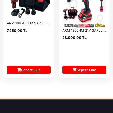
ARM 16V 40N.M ŞARJLI VİDALAMA
7.250,00 TL
ARM 1800NM 21V ŞARJLI BİJON SÖKME RB-818
28.000,00 TL
Sepete Ekle
Sepete Ekle