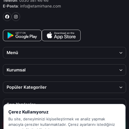
Telefon
: 0530 581 46 46
E-Posta
: info@etamirhane.com
Menü
Kurumsal
Popüler Kategoriler
Son Yazılanlar
Çerez Kullanıyoruz
Bu site, deneyiminizi kişiselleştirmek ve analiz yapmak
© 2025 ETamirhane. Tüm hakları saklıdır.
amacıyla çerezler kullanmaktadır. Çerez ayarlarını istediğiniz