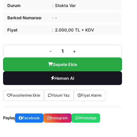
Durum
:
Stokta Var
Barkod Numarası
:
-
Fiyat
:
2.000,00 TL + KDV
-
+
Sepete Ekle
Hemen Al
Favorilerime Ekle
Yorum Yaz
Fiyat Alarmı
Paylaş
Facebook
Instagram
WhatsApp