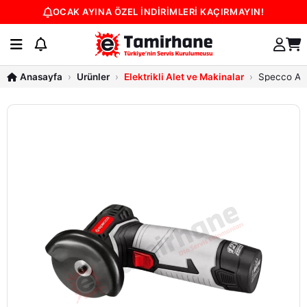
OCAK AYINA ÖZEL İNDİRİMLERİ KAÇIRMAYIN!
Ürünler
Elektrikli Alet ve Makinalar
Specco Ak