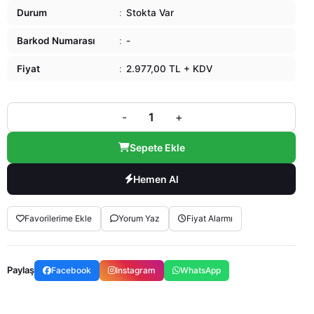
Durum
:
Stokta Var
Barkod Numarası
:
-
Fiyat
:
2.977,00 TL + KDV
-
+
Sepete Ekle
Hemen Al
Favorilerime Ekle
Yorum Yaz
Fiyat Alarmı
Paylaş
Facebook
Instagram
WhatsApp