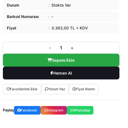
Durum
:
Stokta Var
Barkod Numarası
:
-
Fiyat
:
3.362,00 TL + KDV
-
+
Sepete Ekle
Hemen Al
Favorilerime Ekle
Yorum Yaz
Fiyat Alarmı
Paylaş
Facebook
Instagram
WhatsApp