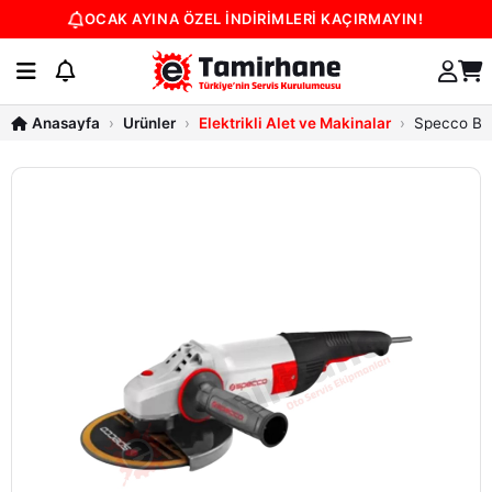
OCAK AYINA ÖZEL İNDİRİMLERİ KAÇIRMAYIN!
Ürünler
Elektrikli Alet ve Makinalar
Specco Bü