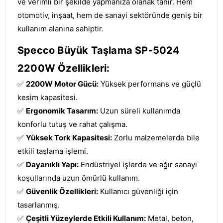
ve verimli bir şekilde yapmanıza olanak tanır. Hem
otomotiv, inşaat, hem de sanayi sektöründe geniş bir
kullanım alanına sahiptir.
Specco Büyük Taşlama SP-5024
2200W Özellikleri:
✅
2200W Motor Gücü:
Yüksek performans ve güçlü
kesim kapasitesi.
✅
Ergonomik Tasarım:
Uzun süreli kullanımda
konforlu tutuş ve rahat çalışma.
✅
Yüksek Tork Kapasitesi:
Zorlu malzemelerde bile
etkili taşlama işlemi.
✅
Dayanıklı Yapı:
Endüstriyel işlerde ve ağır sanayi
koşullarında uzun ömürlü kullanım.
✅
Güvenlik Özellikleri:
Kullanıcı güvenliği için
tasarlanmış.
✅
Çeşitli Yüzeylerde Etkili Kullanım:
Metal, beton,