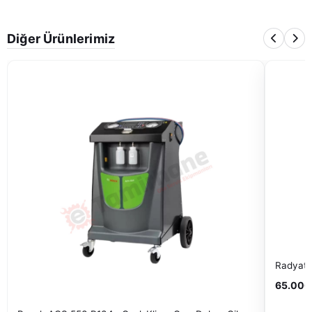
Diğer Ürünlerimiz
Radyatö
65.000