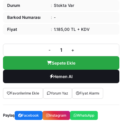
Durum
:
Stokta Var
Barkod Numarası
:
-
Fiyat
:
1.185,00 TL + KDV
-
+
Sepete Ekle
Hemen Al
Favorilerime Ekle
Yorum Yaz
Fiyat Alarmı
Paylaş
Facebook
Instagram
WhatsApp