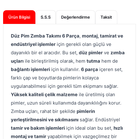
Ürün Bilgisi
S.S.S
Değerlendirme
Düz Pim Zımba Takımı 6 Parça
,
montaj, tamirat ve
endüstriyel işlemler
için gerekli olan güçlü ve
dayanıklı bir el aracıdır. Bu set,
düz pimler
ve
zımba
uçları
ile birleştirilmiş olarak, hem
tutma
hem de
bağlantı işlemleri
için kullanılır.
6 parça
içeren set,
farklı çap ve boyutlarda pimlerin kolayca
uygulanabilmesi için gerekli tüm ekipmanı sağlar.
Yüksek kaliteli çelik malzeme
ile üretilmiş olan
pimler, uzun süreli kullanımda dayanıklılığını korur.
Zımba uçları, rahat bir şekilde
pimlerin
yerleştirilmesini ve sıkılmasını
sağlar. Endüstriyel
tamir ve bakım işlemleri
için ideal olan bu set,
hızlı
montaj ve tamir
yapabilmek için vazgeçilmez bir