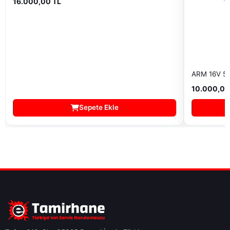
16.000,00 TL
ARM 16V 5
10.000,00
Sepete Ekle