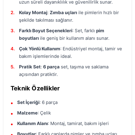
uzun süreli dayanıklılık ve güvenilirlik sunar.
Kolay Montaj
:
Zımba uçları
ile pimlerin hızlı bir
şekilde takılması sağlanır.
Farklı Boyut Seçenekleri
: Set, farklı
pim
boyutları
ile geniş bir kullanım alanı sunar.
Çok Yönlü Kullanım
: Endüstriyel montaj, tamir ve
bakım işlemlerinde ideal.
Pratik Set
:
6 parça
set, taşıma ve saklama
açısından pratiktir.
Teknik Özellikler
Set İçeriği
: 6 parça
Malzeme
: Çelik
Kullanım Alanı
: Montaj, tamirat, bakım işleri
Boyutlar
: Farklı çaplarda pimler ve zımba uçları