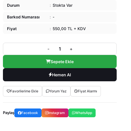
Durum
:
Stokta Var
Barkod Numarası
:
-
Fiyat
:
550,00 TL + KDV
-
+
Sepete Ekle
Hemen Al
Favorilerime Ekle
Yorum Yaz
Fiyat Alarmı
Paylaş
Facebook
Instagram
WhatsApp