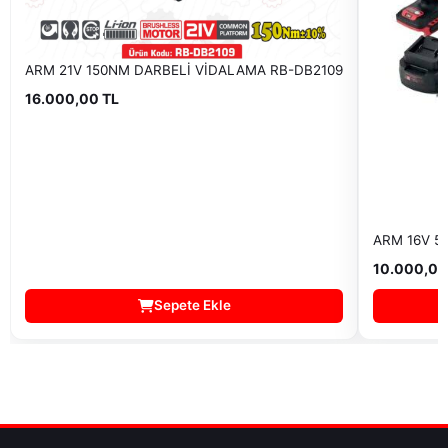
ARM 21V 150NM DARBELİ VİDALAMA RB-DB2109
16.000,00 TL
ARM 16V 5
10.000,00
Sepete Ekle